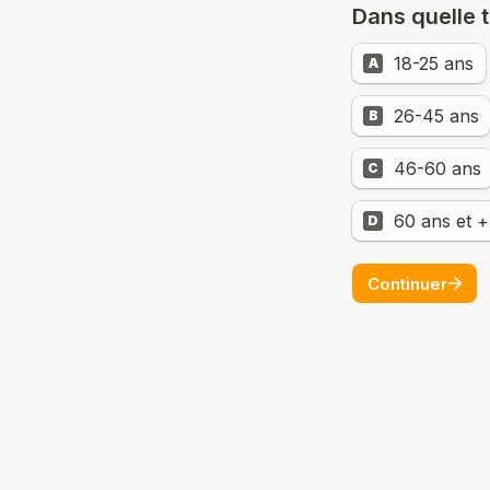
Dans quelle t
18-25 ans
A
26-45 ans
B
46-60 ans
C
60 ans et +
D
Continuer