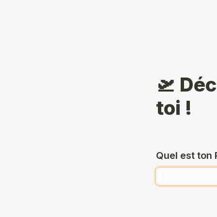
🛫 Déc
toi !
Quel est ton