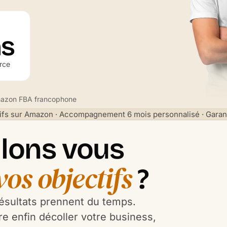
ns
rce
zon FBA francophone
ifs sur Amazon · Accompagnement 6 mois personnalisé · Garant
lons vous
vos objectifs
?
 résultats prennent du temps.
re enfin décoller votre business,