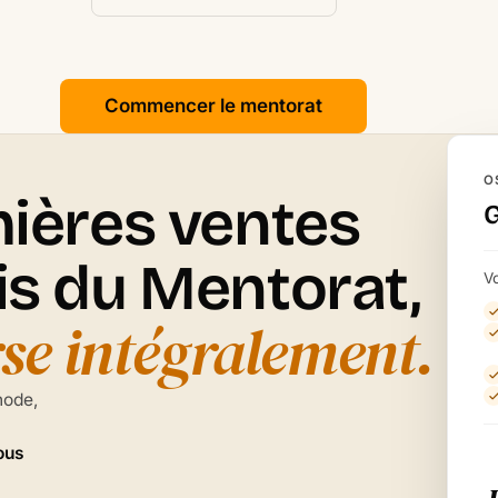
Commencer le mentorat
O
mières ventes
is du Mentorat,
V
se intégralement.
hode,
ous