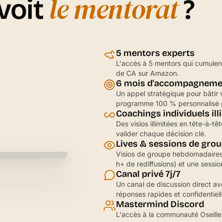
le mentorat
voit
?
5 mentors experts
L'accès à 5 mentors qui cumulent
de CA sur Amazon.
6 mois d'accompagneme
Un appel stratégique pour bâtir v
programme 100 % personnalisé 
Coachings individuels ill
Des visios illimitées en tête-à-t
valider chaque décision clé.
Lives & sessions de gro
Visios de groupe hebdomadaires,
h+ de rediffusions) et une sessi
Canal privé 7j/7
Un canal de discussion direct av
réponses rapides et confidentiell
Mastermind Discord
L'accès à la communauté Oseill