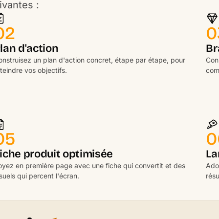
vantes :
02
0
lan d'action
Br
nstruisez un plan d'action concret, étape par étape, pour
Con
teindre vos objectifs.
com
05
0
iche produit optimisée
La
oyez en première page avec une fiche qui convertit et des
Ado
suels qui percent l'écran.
résu